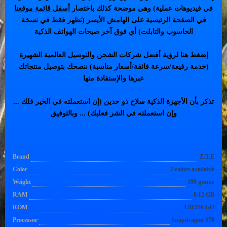
في فيديوهات عملية) وهي موضحة كذلك باختصار
أسفل قائمة موقعنا
في الصفحة الرئيسية على الهامش الأيسر (تظهر فقط في نسخة
الحاسوب والتابلت) أي فوق آخر صيحات الهواتف الذكية
إضغط هنا
لرؤية أفضل شركات الشحن والتوصيل العالمية الشهيرة
(خدمة رفيعة/سرعة فائقة/أسعار مناسبة) ننصحك بتوصيل منتجاتك
عبرها والإستفادة منها
تذكر بأن الأجهزة الذكية سلاح ذو حدين (إن استعملته في الخير فلك ...
وإن استعملته في الشر فعليك) ... وبالتوفيق
Brand
Z.T.E
Color
2 colors available
Weight
199 grams
RAM
8/12 GB
ROM
128/256 GO
Processor
Snapdragon 870