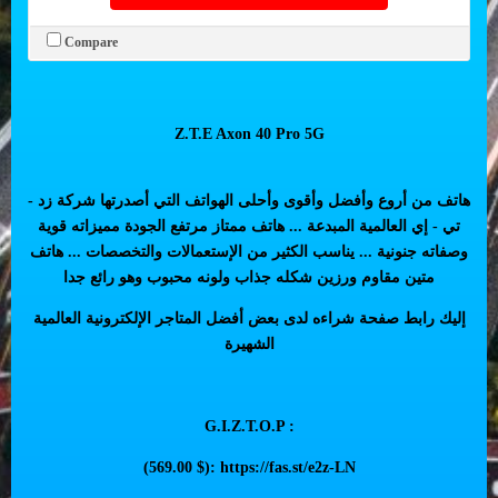
Compare
Z.T.E Axon 40 Pro 5G
هاتف من أروع وأفضل وأقوى وأحلى الهواتف التي أصدرتها شركة زد -
تي - إي العالمية المبدعة ... هاتف ممتاز مرتفع الجودة مميزاته قوية
وصفاته جنونية ... يناسب الكثير من الإستعمالات والتخصصات ... هاتف
متين مقاوم ورزين شكله جذاب ولونه محبوب وهو رائع جدا
إليك رابط صفحة شراءه لدى بعض أفضل المتاجر الإلكترونية العالمية
الشهيرة
G.I.Z.T.O.P :
(569.00 $):
https://fas.st/e2z-LN