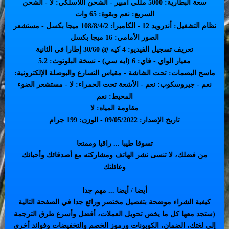
سعة البطارية: 5000 مللي أمبير - الشحن اللاسلكي: لا - الشحن
السريع: نعم وبقوة: 65 وات
نظام التشغيل: أندرويد 12 - الكاميرا: 108/8/4/2 ميجا بكسل - مستشعر
الصور الأمامي: 16 ميجا بكسل
تعريف تسجيل الفيديو: 4 كيه @ 30/60 إطارا في الثانية
معيار الواي - فاي: 6 (ايه سي) - نسخة البلوتوث: 5.2
ماسح البصمات: تحت الشاشة - مقياس التسارع والبوصلة الإلكترونية:
نعم - جيروسكوب: نعم - الأشعة تحت الحمراء: لا - مستشعر الضوء
المحيط: نعم
مقاومة المياه: لا
تاريخ الإصدار: 09/05/2022 - الوزن: 199 جرام
تسوقا طيبا ... راقيا وممتعا
من فضلك، لا تنسى نشر الهاتف ومشاركته مع أصدقائك وأحبائك
وعائلتك
أيضا / أيضا ... مهم جدا
كيفية الشراء موضحة بتفصيل مختصر ورائع جدا في
الصفحة التالية
(ستجد معها كل ما يخص تحويل العملات، أفضل وأسرع طرق الترجمة
إلى لغتك، الضمان، الكوبونات ورموز الخصم والتخفيضات وفوائد أخرى