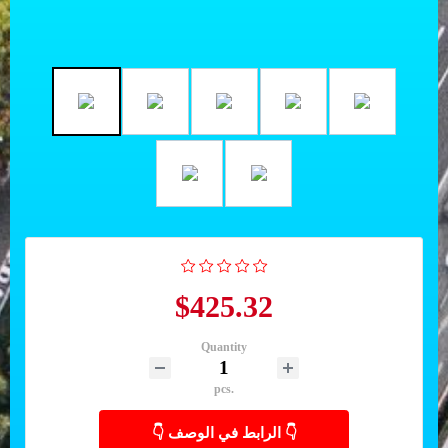
$425.32
Quantity
pcs.
👇 الرابط في الوصف 👇