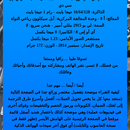
سي دي
الذاكرة: 16/64/128 جيجا بايت - رام 1 جيجا بايت
المعالج: أ 8 - وحدة المعالجة المركزية: آبل سيكلوون رباعي النواة
السعة: لي بو 2915 مللي أمبير - شحن سريع: لا
آي أو إس 8 / الكاميرا: 8 ميجا بكسل
مستشعر الصور الأمامي: 1.23 ميجا بكسل
تاريخ الإصدار: سبتمبر 2014 - الوزن: 172 جرام
تسوقا طيبا ... راقيا وممتعا
من فضلك، لا تنسى نشر الهاتف ومشاركته مع أصدقائك وأحبائك
وعائلتك
أيضا / أيضا ... مهم جدا
كيفية الشراء موضحة بتفصيل مختصر ورائع جدا في
الصفحة التالية
(ستجد معها كل ما يخص تحويل العملات، أفضل وأسرع طرق الترجمة
إلى لغتك، الضمان، الكوبونات ورموز الخصم والتخفيضات وفوائد أخرى
في فيديوهات عملية) وهي موضحة كذلك باختصار شديد
أسفل قائمة
موقعنا
في الصفحة الرئيسية على الهامش الأيسر (تظهر فقط في
نسخة الحاسوب والتابلت) أي فوق آخر صيحات الهواتف الذكية