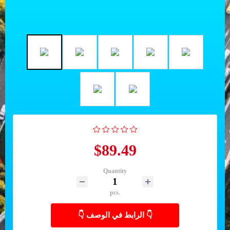
$89.49
Quantity
pcs.
👇 الرابط في الوصف 👇