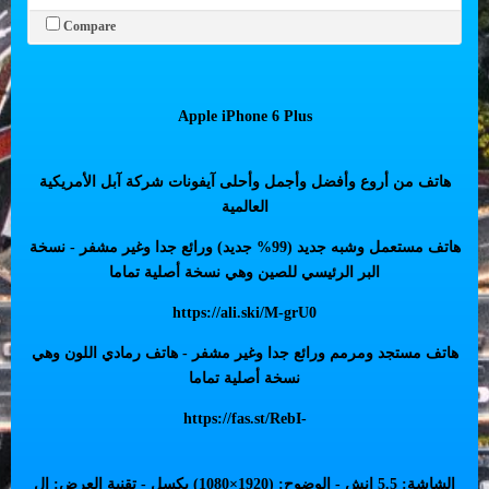
Compare
Apple iPhone 6 Plus
هاتف من أروع وأفضل وأجمل وأحلى آيفونات شركة آبل الأمريكية
العالمية
هاتف مستعمل وشبه جديد (99% جديد) ورائع جدا وغير مشفر - نسخة
البر الرئيسي للصين وهي نسخة أصلية تماما
https://ali.ski/M-grU0
هاتف مستجد ومرمم ورائع جدا وغير مشفر - هاتف رمادي اللون وهي
نسخة أصلية تماما
https://fas.st/RebI-
الشاشة: 5.5 إنش - الوضوح: (1920×1080) بكسل - تقنية العرض: إل