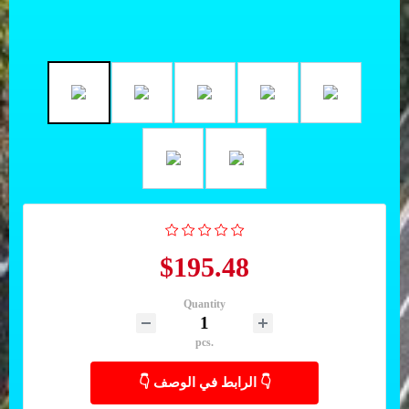
$195.48
Quantity
pcs.
👇 الرابط في الوصف 👇