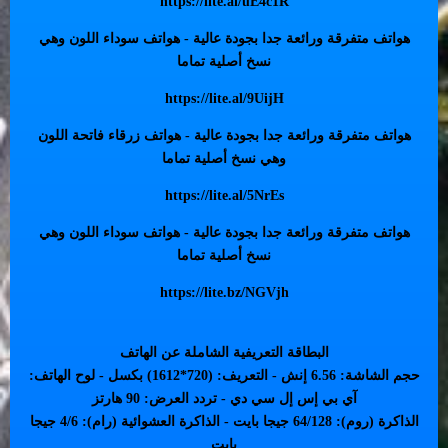
https://lite.al/uE4c1R
هواتف متفرقة ورائعة جدا بجودة عالية - هواتف سوداء اللون وهي
نسخ أصلية تماما
https://lite.al/9UijH
هواتف متفرقة ورائعة جدا بجودة عالية - هواتف زرقاء فاتحة اللون
وهي نسخ أصلية تماما
https://lite.al/5NrEs
هواتف متفرقة ورائعة جدا بجودة عالية - هواتف سوداء اللون وهي
نسخ أصلية تماما
https://lite.bz/NGVjh
البطاقة التعريفية الشاملة عن الهاتف
حجم الشاشة: 6.56 إنش - التعريف: (720*1612) بكسل - لوح الهاتف:
آي بي إس إل سي دي - تردد العرض: 90 هارتز
الذاكرة (روم): 64/128 جيجا بايت - الذاكرة العشوائية (رام): 4/6 جيجا
بايت