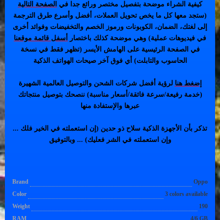
كيفية الشراء موضحة بتفصيل مختصر ورائع جدا في
الصفحة التالية
(ستجد معها كل ما يخص تحويل العملات، أفضل وأسرع طرق الترجمة
إلى لغتك، الضمان، الكوبونات ورموز الخصم والتخفيضات وفوائد أخرى
في فيديوهات عملية) وهي موضحة كذلك باختصار
أسفل قائمة موقعنا
في الصفحة الرئيسية على الهامش الأيسر (تظهر فقط في نسخة
الحاسوب والتابلت) أي فوق آخر صيحات الهواتف الذكية
إضغط هنا
لرؤية أفضل شركات الشحن والتوصيل العالمية الشهيرة
(خدمة رفيعة/سرعة فائقة/أسعار مناسبة) ننصحك بتوصيل منتجاتك
عبرها والإستفادة منها
تذكر بأن الأجهزة الذكية سلاح ذو حدين (إن استعملته في الخير فلك ...
وإن استعملته في الشر فعليك) ... وبالتوفيق
Brand
Oppo
Color
3 colors available
Weight
190
RAM
4/6 GB