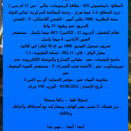
المعالج: دايمانسيتي 810 - بطاقة الرسومات: مالي - جي 57 ام سي 2
- تردد المعالج: 2.4 جيجا هرتز - وحدة المعالجة المركزية: ثماني النواة
سعة البطارية: 5000 مللي أمبير - الشحن اللاسلكي: لا - الشحن
السريع: نعم وبقوة: 33 واط
نظام التشغيل: أندرويد 12 - الكاميرا: 48/2 ميجا بكسل - مستشعر
الصور الأمامي: 8 ميجا بكسل
تعريف تسجيل الفيديو: 1080 بي @ 30 إطارا في الثانية
معيار الواي - فاي: 802.11 - نسخة البلوتوث: 5.3
ماسح البصمات: نعم - مقياس التسارع والبوصلة الإلكترونية: نعم -
جيروسكوب: نعم - الأشعة تحت الحمراء: لا - مستشعر الضوء المحيط:
نعم
مقاومة المياه: نعم - مؤشر الحماية: آي بي اكس 4
تاريخ الإصدار: 01/06/2022 - الوزن: 190 جرام
تسوقا طيبا ... راقيا وممتعا
من فضلك، لا تنسى نشر الهاتف ومشاركته مع أصدقائك وأحبائك
وعائلتك
أيضا / أيضا ... مهم جدا