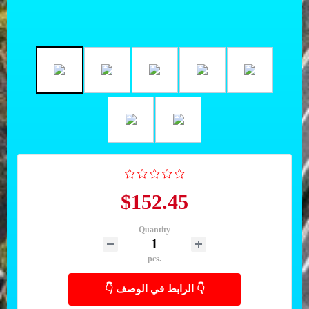
$152.45
Quantity
pcs.
👇 الرابط في الوصف 👇