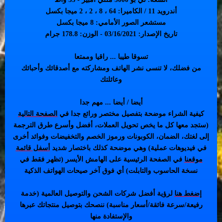
أندرويد 11 / الكاميرا: 64 ، 8 ، 2 ، 2 ميجا بكسل
مستشعر الصور الأمامي: 8 ميجا بكسل
تاريخ الإصدار: 03/16/2021 - الوزن: 178.8 جرام
تسوقا طيبا ... راقيا وممتعا
من فضلك، لا تنسى نشر الهاتف ومشاركته مع أصدقائك وأحبائك
وعائلتك
أيضا / أيضا ... مهم جدا
كيفية الشراء موضحة بتفصيل مختصر ورائع جدا في
الصفحة التالية
(ستجد معها كل ما يخص تحويل العملات، أفضل وأسرع طرق الترجمة
إلى لغتك، الضمان، الكوبونات ورموز الخصم والتخفيضات وفوائد أخرى
في فيديوهات عملية) وهي موضحة كذلك باختصار شديد
أسفل قائمة
موقعنا
في الصفحة الرئيسية على الهامش الأيسر (تظهر فقط في
نسخة الحاسوب والتابلت) أي فوق آخر صيحات الهواتف الذكية
إضغط هنا
لرؤية أفضل شركات الشحن والتوصيل العالمية (خدمة
رفيعة/سرعة فائقة/أسعار مناسبة) ننصحك بتوصيل منتجاتك عبرها
والإستفادة منها