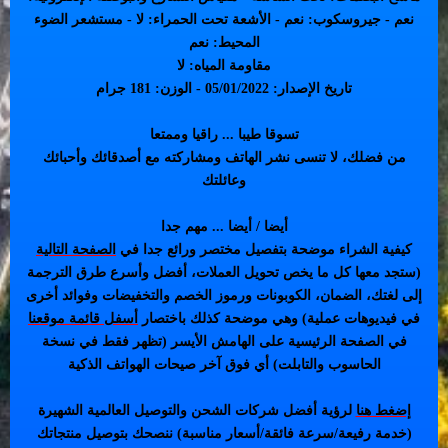
نعم - جيروسكوب: نعم - الأشعة تحت الحمراء: لا - مستشعر الضوء
المحيط: نعم
مقاومة المياه: لا
تاريخ الإصدار: 05/01/2022 - الوزن: 181 جرام
تسوقا طيبا ... راقيا وممتعا
من فضلك، لا تنسى نشر الهاتف ومشاركته مع أصدقائك وأحبائك
وعائلتك
أيضا / أيضا ... مهم جدا
كيفية الشراء موضحة بتفصيل مختصر ورائع جدا في
الصفحة التالية
(ستجد معها كل ما يخص تحويل العملات، أفضل وأسرع طرق الترجمة
إلى لغتك، الضمان، الكوبونات ورموز الخصم والتخفيضات وفوائد أخرى
في فيديوهات عملية) وهي موضحة كذلك باختصار
أسفل قائمة موقعنا
في الصفحة الرئيسية على الهامش الأيسر (تظهر فقط في نسخة
الحاسوب والتابلت) أي فوق آخر صيحات الهواتف الذكية
إضغط هنا
لرؤية أفضل شركات الشحن والتوصيل العالمية الشهيرة
(خدمة رفيعة/سرعة فائقة/أسعار مناسبة) ننصحك بتوصيل منتجاتك