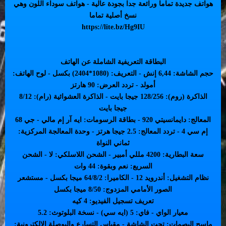
هواتف جديدة تماما ورائعة جدا بجودة عالية - هواتف سوداء اللون وهي
نسخ أصلية تماما
https://lite.bz/Hg9IU
البطاقة التعريفية الشاملة عن الهاتف
حجم الشاشة: 6,44 إنش - التعريف: (1080*2404) بكسل - لوح الهاتف:
أمولد - تردد العرض: 90 هارتز
الذاكرة (روم): 128/256 جيجا بايت - الذاكرة العشوائية (رام): 8/12
جيجا بايت
المعالج: دايمانسيتي 920 - بطاقة الرسومات: ايه آر إم مالي - جي 68
إم سي 4 - تردد المعالج: 2.5 جيجا هرتز - وحدة المعالجة المركزية:
ثماني النواة
سعة البطارية: 4200 مللي أمبير - الشحن اللاسلكي: لا - الشحن
السريع: نعم وبقوة: 44 وات
نظام التشغيل: أندرويد 12 - الكاميرا: 64/8/2 ميجا بكسل - مستشعر
الصور الأمامي المزدوج: 8/50 ميجا بكسل
تعريف تسجيل الفيديو: 4 كيه
معيار الواي - فاي: 5 (ايه سي) - نسخة البلوتوث: 5.2
ماسح البصمات: تحت الشاشة - مقياس التسارع والبوصلة الإلكترونية: