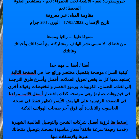
جيروسكوب: نعم - الأشعة تحت الحمراء: نعم - مستشعر الضوء
المحيط: نعم
مقاومة المياه: غير معروفة
تاريخ الإصدار: 17/03/2022 - الوزن: 203 جرام
تسوقا طيبا ... راقيا وممتعا
من فضلك، لا تنسى نشر الهاتف ومشاركته مع أصدقائك وأحبائك
وعائلتك
أيضا / أيضا ... مهم جدا
كيفية الشراء موضحة بتفصيل مختصر ورائع جدا في
الصفحة التالية
(ستجد معها كل ما يخص تحويل العملات، أفضل وأسرع طرق الترجمة
إلى لغتك، الضمان، الكوبونات ورموز الخصم والتخفيضات وفوائد أخرى
في فيديوهات عملية) وهي موضحة كذلك باختصار
أسفل قائمة موقعنا
في الصفحة الرئيسية على الهامش الأيسر (تظهر فقط في نسخة
الحاسوب والتابلت) أي فوق آخر صيحات الهواتف الذكية
إضغط هنا
لرؤية أفضل شركات الشحن والتوصيل العالمية الشهيرة
(خدمة رفيعة/سرعة فائقة/أسعار مناسبة) ننصحك بتوصيل منتجاتك
عبرها والإستفادة منها