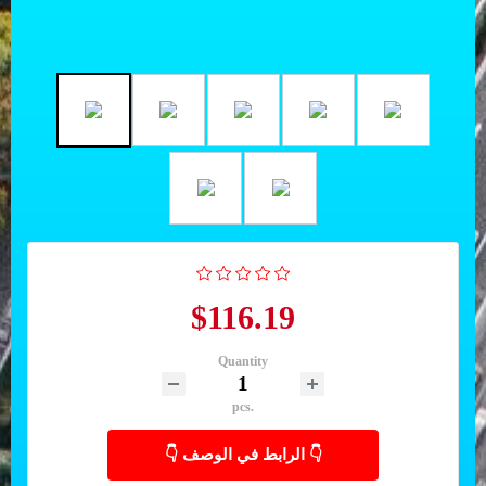
$116.19
Quantity
pcs.
👇 الرابط في الوصف 👇