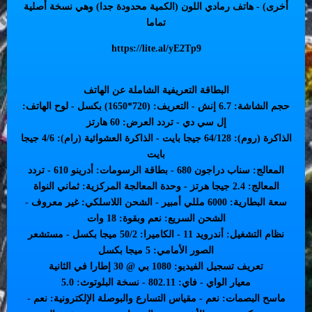
أخرى) - هاتف رمادي اللون (الكمية محدودة جدا) وهي نسخة أصلية
تماما
https://lite.al/yE2Tp9
البطاقة التعريفية الشاملة عن الهاتف
حجم الشاشة: 6.7 إنش - التعريف: (720*1650) بكسل - لوح الهاتف:
إل سي دي - تردد العرض: 60 هارتز
الذاكرة (روم): 64/128 جيجا بايت - الذاكرة العشوائية (رام): 4/6 جيجا
بايت
المعالج: سناب دراجون 680 - بطاقة الرسومات: أدرينو 610 - تردد
المعالج: 2.4 جيجا هرتز - وحدة المعالجة المركزية: ثماني النواة
سعة البطارية: 6000 مللي أمبير - الشحن اللاسلكي: غير معروف -
الشحن السريع: نعم وبقوة: 18 وات
نظام التشغيل: أندرويد 11 - الكاميرا: 50/2 ميجا بكسل - مستشعر
الصور الأمامي: 5 ميجا بكسل
تعريف تسجيل الفيديو: 1080 بي @ 30 إطارا في الثانية
معيار الواي - فاي: 802.11 - نسخة البلوتوث: 5.0
ماسح البصمات: نعم - مقياس التسارع والبوصلة الإلكترونية: نعم -