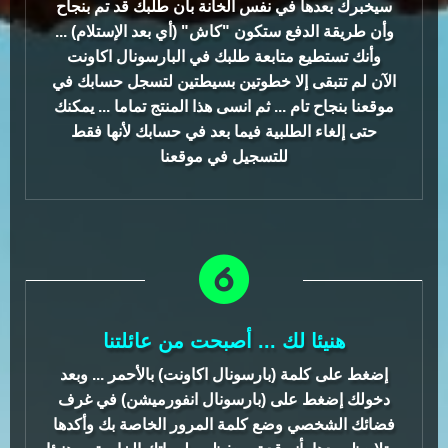
سيخبرك بعدها في نفس الخانة بأن طلبك قد تم بنجاح
وأن طريقة الدفع ستكون "كاش" (أي بعد الإستلام) ...
وأنك تستطيع متابعة طلبك في البارسونال اكاونت
الآن لم تتبقى إلا خطوتين بسيطتين لتسجل حسابك في
موقعنا بنجاح تام ... ثم انسى هذا المنتج تماما ... يمكنك
حتى إلغاء الطلبية فيما بعد في حسابك لأنها فقط
للتسجيل في موقعنا
هنيئا لك ... أصبحت من عائلتنا
إضغط على كلمة (بارسونال اكاونت) بالأحمر ... وبعد
دخولك إضغط على (بارسونال انفورميشن) في غرف
فضائك الشخصي وضع كلمة المرور الخاصة بك وأكدها