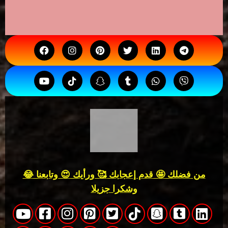
من فضلك 🤩 قدم إعجابك 🥰 ورأيك 😍 وتابعنا 😂
وشكرا جزيلا