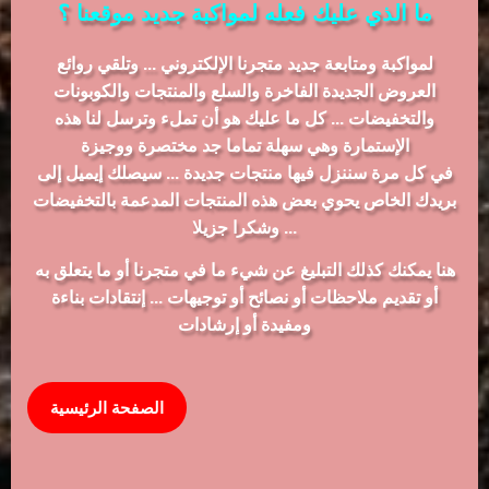
ما الذي عليك فعله لمواكبة جديد موقعنا ؟
لمواكبة ومتابعة جديد متجرنا الإلكتروني ... وتلقي روائع
العروض الجديدة الفاخرة والسلع والمنتجات والكوبونات
والتخفيضات ... كل ما عليك هو أن تملء وترسل لنا هذه
الإستمارة وهي سهلة تماما جد مختصرة ووجيزة
في كل مرة سننزل فيها منتجات جديدة ... سيصلك إيميل إلى
بريدك الخاص يحوي بعض هذه المنتجات المدعمة بالتخفيضات
... وشكرا جزيلا
هنا يمكنك كذلك التبليغ عن شيء ما في متجرنا أو ما يتعلق به
أو تقديم ملاحظات أو نصائح أو توجيهات ... إنتقادات بناءة
ومفيدة أو إرشادات
الصفحة الرئيسية