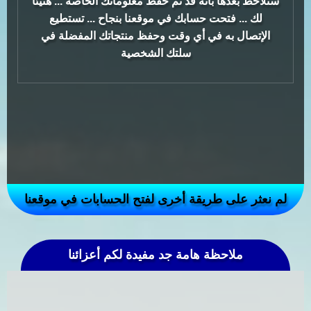
ستلاحظ بعدها بأنه قد تم حفظ معلوماتك الخاصة ... هنيئا
لك ... فتحت حسابك في موقعنا بنجاح ... تستطيع
الإتصال به في أي وقت وحفظ منتجاتك المفضلة في
سلتك الشخصية
لم نعثر على طريقة أخرى لفتح الحسابات في موقعنا
ملاحظة هامة جد مفيدة لكم أعزائنا