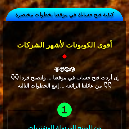
كيفية فتح حسابك في موقعنا بخطوات مختصرة
أقوى الكوبونات لأشهر الشركات
🤩😍🥰️😘
👇👇 إن أردت فتح حساب في موقعنا ... ولتصبح فردا
من عائلتنا الرائعة ... إتبع الخطوات التالية 👇👇
من المنتج إلى سلة المشتريات