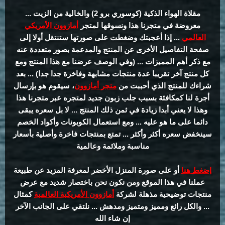
مقلاة الهواء الذكية (كوسوري برو 2) والخالية من الزيت ...
معروضة في متجرنا هذا ونسوقها لمتجر
أمازوون الأمريكي
العالمي
... إذا أعجبتك وضغطت على صورتها ستنتقل أولا إلى
صفحة التفاصيل الأخرى عن المنتج والمدعمة بصور متعددة عنه
مع ذكر أهم المميزات ... (وفي الوصف عرضنا مع هذا المنتج ومع
كل منتج آخر تقريبا عدة منتجات مشابهة وفاخرة جدا جدا) ... بعد
شراءك للمنتج الذي أحببت من
متجر أمازوون
، سيقوم هو بإرسال
أجرة لنا كمكافئة بسبب جلب زبون جديد لمتجره عبر متجرنا هذا
وهذا لا يعني أبدا زيادة في ثمن ذلك المنتج ... لا بل سعره يبقى
دائما على ما هو عليه ... ومع استعمال الكوبونات وأكواد الخصم
سينخفض سعره أكثر وأكثر ... تمتع بمنتجات فاخرة وأصلية بأسعار
مناسبة وملائمة وعالمية
إضغط هنا
أو على صورة المنزل الأخضر لمعرفة المزيد عن طبيعة
عملنا في هذا الموقع ومن نكون نحن باختصار شديد مع عرض
منتجات توضيحية مذهلة لشركة
أمازوون الأمريكية العالمية
كمثال
... والكل رائع ومميز ومتميز ومدهش ... نلتقي على الجانب الآخر
إن شاء الله