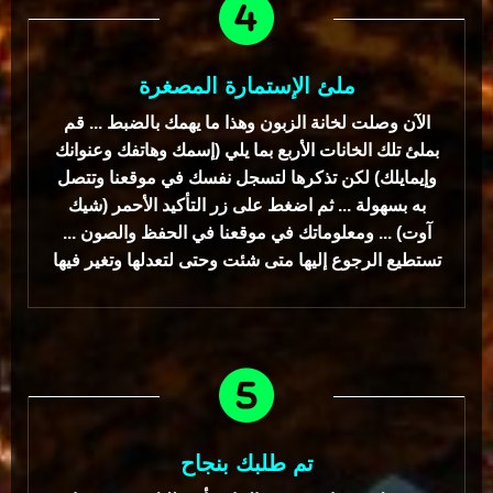
ملئ الإستمارة المصغرة
الآن وصلت لخانة الزبون وهذا ما يهمك بالضبط ... قم
بملئ تلك الخانات الأربع بما يلي (إسمك وهاتفك وعنوانك
وإيمايلك) لكن تذكرها لتسجل نفسك في موقعنا وتتصل
به بسهولة ... ثم اضغط على زر التأكيد الأحمر (شيك
آوت) ... ومعلوماتك في موقعنا في الحفظ والصون ...
تستطيع الرجوع إليها متى شئت وحتى لتعدلها وتغير فيها
تم طلبك بنجاح