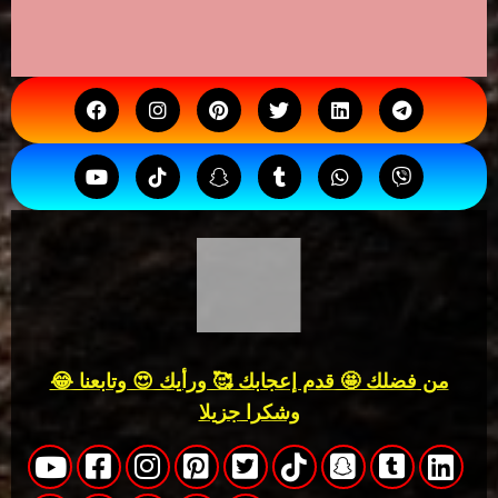
من فضلك 🤩 قدم إعجابك 🥰 ورأيك 😍 وتابعنا 😂
وشكرا جزيلا