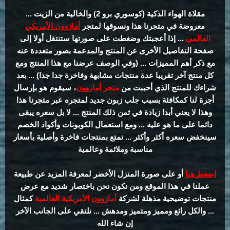
مقلاة الهواء الذكية (كوسوري برو 2) والخالية من الزيت ...
معروضة في متجرنا هذا ونسوقها لمتجر
أمازوون الأمريكي
العالمي
... إذا أعجبتك وضغطت على صورتها ستنتقل أولا إلى
صفحة التفاصيل الأخرى عن المنتج والمدعمة بصور متعددة عنه
مع ذكر أهم المميزات ... (وفي الوصف عرضنا مع هذا المنتج ومع
كل منتج آخر تقريبا عدة منتجات مشابهة وفاخرة جدا جدا) ... بعد
شراءك للمنتج الذي أحببت من
متجر أمازوون
، سيقوم هو بإرسال
أجرة لنا كمكافئة بسبب جلب زبون جديد لمتجره عبر متجرنا هذا
وهذا لا يعني أبدا زيادة في ثمن ذلك المنتج ... لا بل سعره يبقى
دائما على ما هو عليه ... ومع استعمال الكوبونات وأكواد الخصم
سينخفض سعره أكثر وأكثر ... تمتع بمنتجات فاخرة وأصلية بأسعار
مناسبة وملائمة وعالمية
إضغط هنا
أو على صورة المنزل الأخضر لمعرفة المزيد عن طبيعة
عملنا في هذا الموقع ومن نكون نحن باختصار شديد مع عرض
منتجات توضيحية مذهلة لشركة
أمازوون الأمريكية العالمية
كمثال
... والكل رائع ومميز ومتميز ومدهش ... نلتقي على الجانب الآخر
إن شاء الله