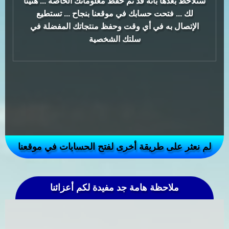
ستلاحظ بعدها بأنه قد تم حفظ معلوماتك الخاصة ... هنيئا
لك ... فتحت حسابك في موقعنا بنجاح ... تستطيع
الإتصال به في أي وقت وحفظ منتجاتك المفضلة في
سلتك الشخصية
لم نعثر على طريقة أخرى لفتح الحسابات في موقعنا
ملاحظة هامة جد مفيدة لكم أعزائنا