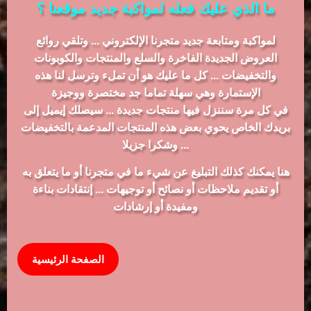
ما الذي عليك فعله لمواكبة جديد موقعنا ؟
لمواكبة ومتابعة جديد متجرنا الإلكتروني ... وتلقي روائع
العروض الجديدة الفاخرة والسلع والمنتجات والكوبونات
والتخفيضات ... كل ما عليك هو أن تملء وترسل لنا هذه
الإستمارة وهي سهلة تماما جد مختصرة ووجيزة
في كل مرة سننزل فيها منتجات جديدة ... سيصلك إيميل إلى
بريدك الخاص يحوي بعض هذه المنتجات المدعمة بالتخفيضات
... وشكرا جزيلا
هنا يمكنك كذلك التبليغ عن شيء ما في متجرنا أو ما يتعلق به
أو تقديم ملاحظات أو نصائح أو توجيهات ... إنتقادات بناءة
ومفيدة أو إرشادات
الصفحة الرئيسية