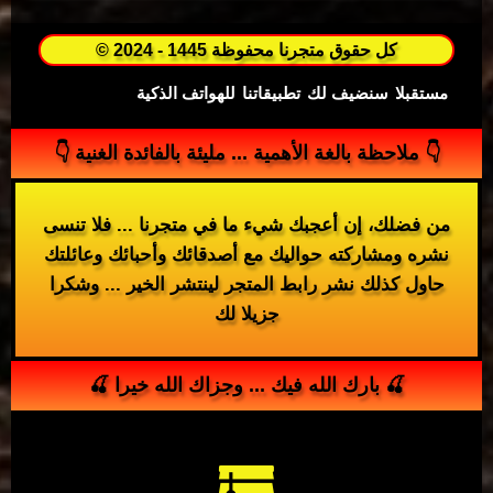
© 2024 - 1445 كل حقوق متجرنا محفوظة
مستقبلا
سنضيف لك
تطبيقاتنا
للهواتف الذكية
👇 ملاحظة بالغة الأهمية ... مليئة بالفائدة الغنية 👇
من فضلك، إن أعجبك شيء ما في متجرنا ... فلا تنسى
نشره ومشاركته حواليك مع أصدقائك وأحبائك وعائلتك
حاول كذلك نشر رابط المتجر لينتشر الخير ... وشكرا
جزيلا لك
🍒 بارك الله فيك ... وجزاك الله خيرا 🍒