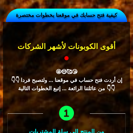
كيفية فتح حسابك في موقعنا بخطوات مختصرة
أقوى الكوبونات لأشهر الشركات
🤩😍🥰️😘
👇👇 إن أردت فتح حساب في موقعنا ... ولتصبح فردا
من عائلتنا الرائعة ... إتبع الخطوات التالية 👇👇
من المنتج إلى سلة المشتريات