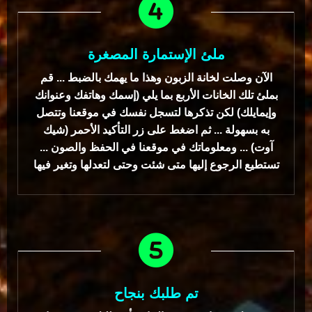
ملئ الإستمارة المصغرة
الآن وصلت لخانة الزبون وهذا ما يهمك بالضبط ... قم
بملئ تلك الخانات الأربع بما يلي (إسمك وهاتفك وعنوانك
وإيمايلك) لكن تذكرها لتسجل نفسك في موقعنا وتتصل
به بسهولة ... ثم اضغط على زر التأكيد الأحمر (شيك
آوت) ... ومعلوماتك في موقعنا في الحفظ والصون ...
تستطيع الرجوع إليها متى شئت وحتى لتعدلها وتغير فيها
تم طلبك بنجاح