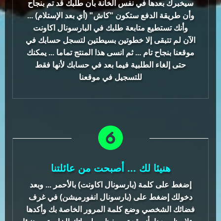
سيخبرك بعدها في نفس الخانة بأن طلبك قد تم بنجاح
وأن طريقة الدفع ستكون "كاش" (أي بعد الإستلام) ...
وأنك تستطيع متابعة طلبك في البارسونال اكاونت
الآن لم تتبقى إلا خطوتين بسيطتين لتسجل حسابك في
موقعنا بنجاح تام ... ثم انسى هذا المنتج تماما ... يمكنك
حتى إلغاء الطلبية فيما بعد في حسابك لأنها فقط
للتسجيل في موقعنا
هنيئا لك ... أصبحت من عائلتنا
إضغط على كلمة (بارسونال اكاونت) بالأحمر ... وبعد
دخولك إضغط على (بارسونال انفورميشن) في غرف
فضائك الشخصي وضع كلمة المرور الخاصة بك وأكدها