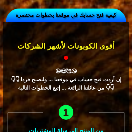
كيفية فتح حسابك في موقعنا بخطوات مختصرة
أقوى الكوبونات لأشهر الشركات
🤩😍🥰️😘
👇👇 إن أردت فتح حساب في موقعنا ... ولتصبح فردا
من عائلتنا الرائعة ... إتبع الخطوات التالية 👇👇
من المنتج إلى سلة المشتريات