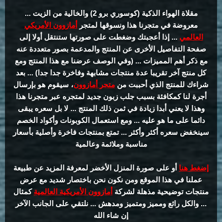
مقلاة الهواء الذكية (كوسوري برو 2) والخالية من الزيت ...
معروضة في متجرنا هذا ونسوقها لمتجر
أمازوون الأمريكي
العالمي
... إذا أعجبتك وضغطت على صورتها ستنتقل أولا إلى
صفحة التفاصيل الأخرى عن المنتج والمدعمة بصور متعددة عنه
مع ذكر أهم المميزات ... (وفي الوصف عرضنا مع هذا المنتج ومع
كل منتج آخر تقريبا عدة منتجات مشابهة وفاخرة جدا جدا) ... بعد
شراءك للمنتج الذي أحببت من
متجر أمازوون
، سيقوم هو بإرسال
أجرة لنا كمكافئة بسبب جلب زبون جديد لمتجره عبر متجرنا هذا
وهذا لا يعني أبدا زيادة في ثمن ذلك المنتج ... لا بل سعره يبقى
دائما على ما هو عليه ... ومع استعمال الكوبونات وأكواد الخصم
سينخفض سعره أكثر وأكثر ... تمتع بمنتجات فاخرة وأصلية بأسعار
مناسبة وملائمة وعالمية
إضغط هنا
أو على صورة المنزل الأخضر لمعرفة المزيد عن طبيعة
عملنا في هذا الموقع ومن نكون نحن باختصار شديد مع عرض
منتجات توضيحية مذهلة لشركة
أمازوون الأمريكية العالمية
كمثال
... والكل رائع ومميز ومتميز ومدهش ... نلتقي على الجانب الآخر
إن شاء الله