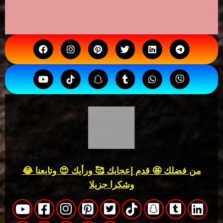
من فضلك 🤩 قدم إعجابك 🥰 ورأيك 😍 وتابعنا 😂
وشكرا جزيلا