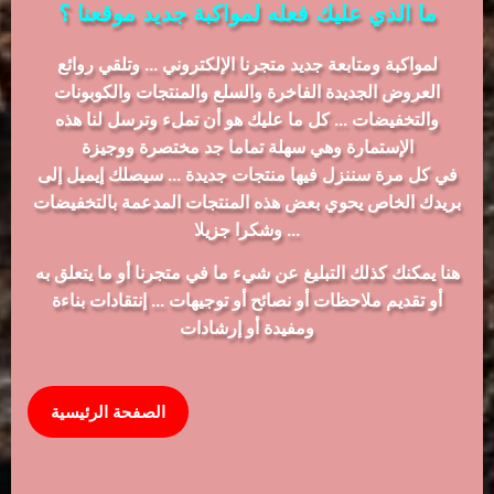
ما الذي عليك فعله لمواكبة جديد موقعنا ؟
لمواكبة ومتابعة جديد متجرنا الإلكتروني ... وتلقي روائع
العروض الجديدة الفاخرة والسلع والمنتجات والكوبونات
والتخفيضات ... كل ما عليك هو أن تملء وترسل لنا هذه
الإستمارة وهي سهلة تماما جد مختصرة ووجيزة
في كل مرة سننزل فيها منتجات جديدة ... سيصلك إيميل إلى
بريدك الخاص يحوي بعض هذه المنتجات المدعمة بالتخفيضات
... وشكرا جزيلا
هنا يمكنك كذلك التبليغ عن شيء ما في متجرنا أو ما يتعلق به
أو تقديم ملاحظات أو نصائح أو توجيهات ... إنتقادات بناءة
ومفيدة أو إرشادات
الصفحة الرئيسية