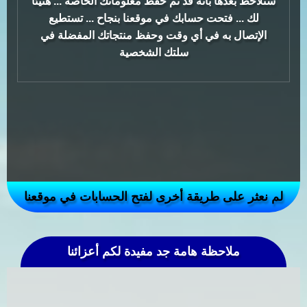
ستلاحظ بعدها بأنه قد تم حفظ معلوماتك الخاصة ... هنيئا
لك ... فتحت حسابك في موقعنا بنجاح ... تستطيع
الإتصال به في أي وقت وحفظ منتجاتك المفضلة في
سلتك الشخصية
لم نعثر على طريقة أخرى لفتح الحسابات في موقعنا
ملاحظة هامة جد مفيدة لكم أعزائنا