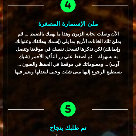
ملئ الإستمارة المصغرة
الآن وصلت لخانة الزبون وهذا ما يهمك بالضبط ... قم
بملئ تلك الخانات الأربع بما يلي (إسمك وهاتفك وعنوانك
وإيمايلك) لكن تذكرها لتسجل نفسك في موقعنا وتتصل
به بسهولة ... ثم اضغط على زر التأكيد الأحمر (شيك
آوت) ... ومعلوماتك في موقعنا في الحفظ والصون ...
تستطيع الرجوع إليها متى شئت وحتى لتعدلها وتغير فيها
تم طلبك بنجاح