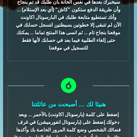
سيخبرك بعدها في نفس الخانة بأن طلبك قد تم بنجاح
وأن طريقة الدفع ستكون "كاش" (أي بعد الإستلام) ...
وأنك تستطيع متابعة طلبك في البارسونال اكاونت
الآن لم تتبقى إلا خطوتين بسيطتين لتسجل حسابك في
موقعنا بنجاح تام ... ثم انسى هذا المنتج تماما ... يمكنك
حتى إلغاء الطلبية فيما بعد في حسابك لأنها فقط
للتسجيل في موقعنا
هنيئا لك ... أصبحت من عائلتنا
إضغط على كلمة (بارسونال اكاونت) بالأحمر ... وبعد
دخولك إضغط على (بارسونال انفورميشن) في غرف
فضائك الشخصي وضع كلمة المرور الخاصة بك وأكدها