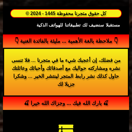
© 2024 - 1445 كل حقوق متجرنا محفوظة
مستقبلا
سنضيف لك
تطبيقاتنا
للهواتف الذكية
👇 ملاحظة بالغة الأهمية ... مليئة بالفائدة الغنية 👇
من فضلك، إن أعجبك شيء ما في متجرنا ... فلا تنسى
نشره ومشاركته حواليك مع أصدقائك وأحبائك وعائلتك
حاول كذلك نشر رابط المتجر لينتشر الخير ... وشكرا
جزيلا لك
🍒 بارك الله فيك ... وجزاك الله خيرا 🍒