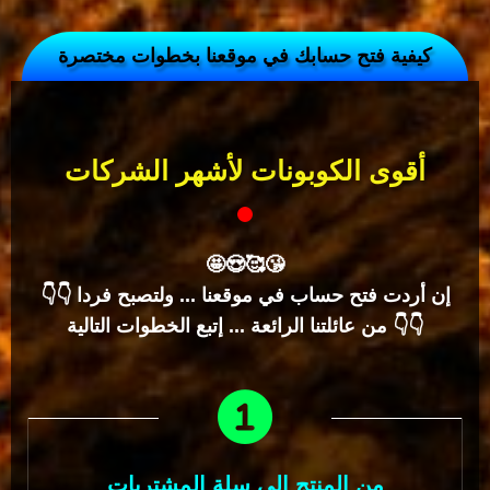
كيفية فتح حسابك في موقعنا بخطوات مختصرة
أقوى الكوبونات لأشهر الشركات
🤩😍🥰️😘
👇👇 إن أردت فتح حساب في موقعنا ... ولتصبح فردا
من عائلتنا الرائعة ... إتبع الخطوات التالية 👇👇
من المنتج إلى سلة المشتريات