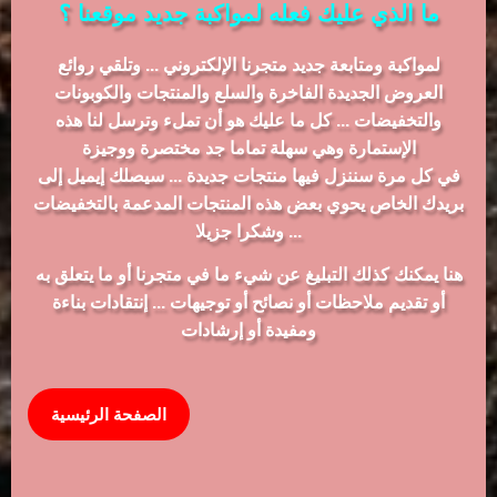
ما الذي عليك فعله لمواكبة جديد موقعنا ؟
لمواكبة ومتابعة جديد متجرنا الإلكتروني ... وتلقي روائع
العروض الجديدة الفاخرة والسلع والمنتجات والكوبونات
والتخفيضات ... كل ما عليك هو أن تملء وترسل لنا هذه
الإستمارة وهي سهلة تماما جد مختصرة ووجيزة
في كل مرة سننزل فيها منتجات جديدة ... سيصلك إيميل إلى
بريدك الخاص يحوي بعض هذه المنتجات المدعمة بالتخفيضات
... وشكرا جزيلا
هنا يمكنك كذلك التبليغ عن شيء ما في متجرنا أو ما يتعلق به
أو تقديم ملاحظات أو نصائح أو توجيهات ... إنتقادات بناءة
ومفيدة أو إرشادات
الصفحة الرئيسية