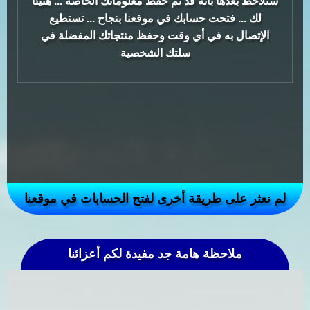
ستلاحظ بعدها بأنه قد تم حفظ معلوماتك الخاصة ... هنيئا
لك ... فتحت حسابك في موقعنا بنجاح ... تستطيع
الإتصال به في أي وقت وحفظ منتجاتك المفضلة في
سلتك الشخصية
لم نعثر على طريقة أخرى لفتح الحسابات في موقعنا
ملاحظة هامة جد مفيدة لكم أعزائنا