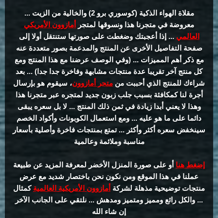
مقلاة الهواء الذكية (كوسوري برو 2) والخالية من الزيت ...
معروضة في متجرنا هذا ونسوقها لمتجر
أمازوون الأمريكي
العالمي
... إذا أعجبتك وضغطت على صورتها ستنتقل أولا إلى
صفحة التفاصيل الأخرى عن المنتج والمدعمة بصور متعددة عنه
مع ذكر أهم المميزات ... (وفي الوصف عرضنا مع هذا المنتج ومع
كل منتج آخر تقريبا عدة منتجات مشابهة وفاخرة جدا جدا) ... بعد
شراءك للمنتج الذي أحببت من
متجر أمازوون
، سيقوم هو بإرسال
أجرة لنا كمكافئة بسبب جلب زبون جديد لمتجره عبر متجرنا هذا
وهذا لا يعني أبدا زيادة في ثمن ذلك المنتج ... لا بل سعره يبقى
دائما على ما هو عليه ... ومع استعمال الكوبونات وأكواد الخصم
سينخفض سعره أكثر وأكثر ... تمتع بمنتجات فاخرة وأصلية بأسعار
مناسبة وملائمة وعالمية
إضغط هنا
أو على صورة المنزل الأخضر لمعرفة المزيد عن طبيعة
عملنا في هذا الموقع ومن نكون نحن باختصار شديد مع عرض
منتجات توضيحية مذهلة لشركة
أمازوون الأمريكية العالمية
كمثال
... والكل رائع ومميز ومتميز ومدهش ... نلتقي على الجانب الآخر
إن شاء الله