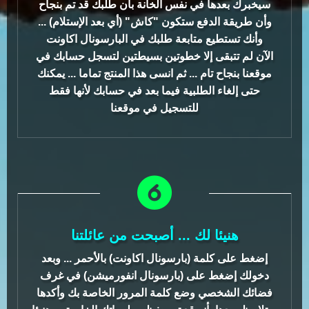
سيخبرك بعدها في نفس الخانة بأن طلبك قد تم بنجاح
وأن طريقة الدفع ستكون "كاش" (أي بعد الإستلام) ...
وأنك تستطيع متابعة طلبك في البارسونال اكاونت
الآن لم تتبقى إلا خطوتين بسيطتين لتسجل حسابك في
موقعنا بنجاح تام ... ثم انسى هذا المنتج تماما ... يمكنك
حتى إلغاء الطلبية فيما بعد في حسابك لأنها فقط
للتسجيل في موقعنا
هنيئا لك ... أصبحت من عائلتنا
إضغط على كلمة (بارسونال اكاونت) بالأحمر ... وبعد
دخولك إضغط على (بارسونال انفورميشن) في غرف
فضائك الشخصي وضع كلمة المرور الخاصة بك وأكدها