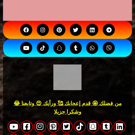
من فضلك 🤩 قدم إعجابك 🥰 ورأيك 😍 وتابعنا 😂
وشكرا جزيلا