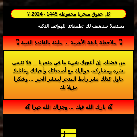
© 2024 - 1445 كل حقوق متجرنا محفوظة
مستقبلا
سنضيف لك
تطبيقاتنا
للهواتف الذكية
👇 ملاحظة بالغة الأهمية ... مليئة بالفائدة الغنية 👇
من فضلك، إن أعجبك شيء ما في متجرنا ... فلا تنسى
نشره ومشاركته حواليك مع أصدقائك وأحبائك وعائلتك
حاول كذلك نشر رابط المتجر لينتشر الخير ... وشكرا
جزيلا لك
🍒 بارك الله فيك ... وجزاك الله خيرا 🍒