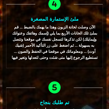
ملئ الإستمارة المصغرة
الآن وصلت لخانة الزبون وهذا ما يهمك بالضبط ... قم
بملئ تلك الخانات الأربع بما يلي (إسمك وهاتفك وعنوانك
وإيمايلك) لكن تذكرها لتسجل نفسك في موقعنا وتتصل
به بسهولة ... ثم اضغط على زر التأكيد الأحمر (شيك
آوت) ... ومعلوماتك في موقعنا في الحفظ والصون ...
تستطيع الرجوع إليها متى شئت وحتى لتعدلها وتغير فيها
تم طلبك بنجاح