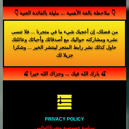
👇 ملاحظة بالغة الأهمية ... مليئة بالفائدة الغنية 👇
من فضلك، إن أعجبك شيء ما في متجرنا ... فلا تنسى
نشره ومشاركته حواليك مع أصدقائك وأحبائك وعائلتك
حاول كذلك نشر رابط المتجر لينتشر الخير ... وشكرا
جزيلا لك
🍒 بارك الله فيك ... وجزاك الله خيرا 🍒
PRIVACY POLICY
سياسة خصوصية متجرنا العالمي