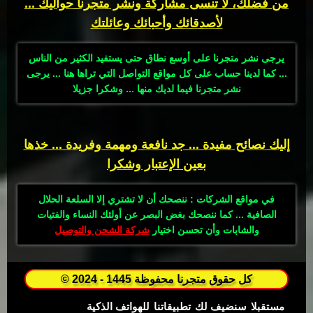
من فضلك، لا تنسى مشاركة ونشر متجرنا حواليك ...
لأصدقائك وأحبائك وعائلتك
يرجى نشر متجرنا على أوسع نطاق حتى يستفيد الكثير من الناس
... كما لدينا حساب على كل مواقع التواصل التي تراها هنا ... يرجى
نشر متجرنا فيما لديك منها ... وشكرا جزيلا
إليك نصائح مفيدة ... جد نافعة ومهمة وفريدة ... خذها
بعين الإعتبار وشكرا
في مواقع الشركات : ننصحك أن لا تشتري إلا السلعة الحلال
الصافية ... كما ننصحك بغض البصر عن أولئك النساء والفتيات
والشابات وأن تحسن اختيار
شركة الشحن والتوصيل
© 2024 - 1445 كل حقوق متجرنا محفوظة
مستقبلا
سنضيف لك
تطبيقاتنا
للهواتف الذكية