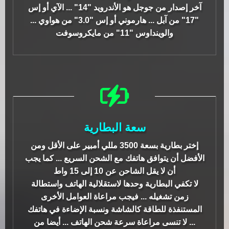
آخر إصدار من جوجل هو الأندرويد "14" ... الآي أو إس
"17" من آبل ... هارموني أو إس "3.0" من هواوي ...
والوينداوس "11" من مايكروسوفت
سعة البطارية
إختر بطارية بسعة 3500 مللي أمبير على الأقل ومن
الأفضل أن يتوافق هاتفك مع الشحن السريع ... كما يجب
أن لا يقل الشاحن عن 10 إلى 15 واط
لا تكفي البطارية وحدها لاستقلالية الهاتف واستطالة
زمن تشغيله ... فيجب مراعاة العوامل الأخرى
المستنفذة للطاقة كالشاشة ونسبة الإضاءة في هاتفك
... لا تنسى مراعاة سرعة شحن الهاتف ... أيضا من