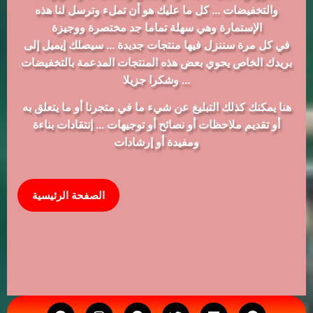
والتخفيضات ... كل ما عليك هو أن تملء وترسل لنا هذه
الإستمارة وهي سهلة تماما جد مختصرة ووجيزة
في كل مرة سننزل فيها منتجات جديدة ... سيصلك إيميل إلى
بريدك الخاص يحوي بعض هذه المنتجات المدعمة بالتخفيضات
... وشكرا جزيلا
هنا يمكنك كذلك التبليغ عن شيء ما في متجرنا أو ما يتعلق به
أو تقديم ملاحظات أو نصائح أو توجيهات ... إنتقادات بناءة
ومفيدة أو إرشادات
الصفحة الرئيسية