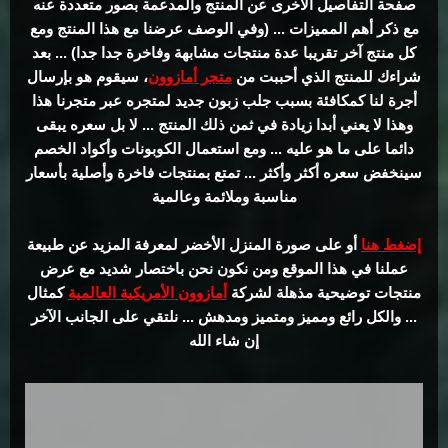
صفحة التفاصيل الأخرى عن المنتج والمدعمة بصور متعددة عنه
مع ذكر أهم المميزات ... (وفي الوصف عرضنا مع هذا المنتج ومع
كل منتج آخر تقريبا عدة منتجات مشابهة وفاخرة جدا جدا) ... بعد
شراءك للمنتج الذي أحببت من
متجر أمازوون
، سيقوم هو بإرسال
أجرة لنا كمكافئة بسبب جلب زبون جديد لمتجره عبر متجرنا هذا
وهذا لا يعني أبدا زيادة في ثمن ذلك المنتج ... لا بل سعره يبقى
دائما على ما هو عليه ... ومع استعمال الكوبونات وأكواد الخصم
سينخفض سعره أكثر وأكثر ... تمتع بمنتجات فاخرة وأصلية بأسعار
مناسبة وملائمة وعالمية
إضغط هنا
أو على صورة المنزل الأخضر لمعرفة المزيد عن طبيعة
عملنا في هذا الموقع ومن نكون نحن باختصار شديد مع عرض
منتجات توضيحية مذهلة لشركة
أمازوون الأمريكية العالمية
كمثال
... والكل رائع ومميز ومتميز ومدهش ... نلتقي على الجانب الآخر
إن شاء الله