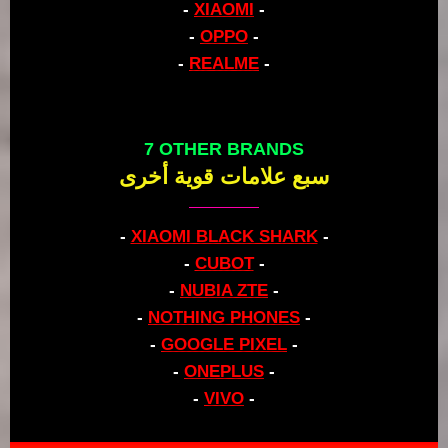
-
XIAOMI
-
-
OPPO
-
-
REALME
-
7 OTHER BRANDS
سبع علامات قوية أخرى
-
XIAOMI BLACK SHARK
-
-
CUBOT
-
-
NUBIA ZTE
-
-
NOTHING PHONES
-
-
GOOGLE PIXEL
-
-
ONEPLUS
-
-
VIVO
-