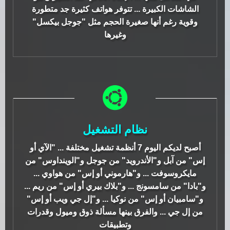
الشاشات الكبيرة ... تتوفر هواتف كثيرة جد متطورة
وقوية رغم أنها صغيرة الحجم مثل "جوجل بيكسل"
وغيرها
نظام التشغيل
أصبح لديكم اليوم 7 أنظمة تشغيل مختلفة ... "الآي أو
إس" من آبل و"الأندرويد" من جوجل و"الوينداوس" من
مايكروسوفت ... و"هارموني أو إس" من هواوي ...
و"بادا" من سامسونج ... و"بلاك بيري أو إس" من ريم ...
و"سامبيان أو إس" من نوكيا ... و"إل جي ويب أو إس"
من إل جي ... والفرق بينها مسألة ذوق وميول وقدرات
وتطبيقات