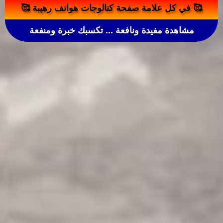
🥰️ في كل علامة صفحة كتالوجات هواتف رهيبة 🥰️
مشاهدة مفيدة ونافعة ... تكسبك خبرة ومنفعة