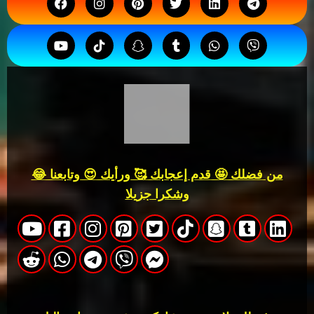
من فضلك 🤩 قدم إعجابك 🥰 ورأيك 😍 وتابعنا 😂
وشكرا جزيلا