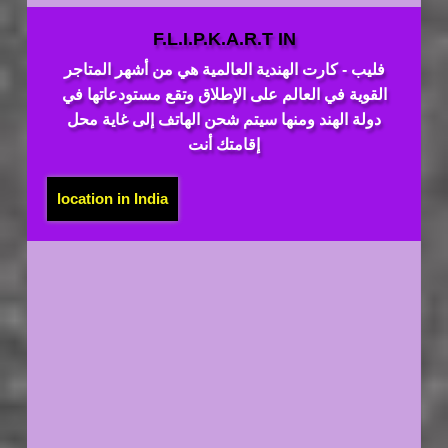
F.L.I.P.K.A.R.T IN
فليب - كارت الهندية العالمية هي من أشهر المتاجر
القوية في العالم على الإطلاق وتقع مستودعاتها في
دولة الهند ومنها سيتم شحن الهاتف إلى غاية محل
إقامتك أنت
location in India