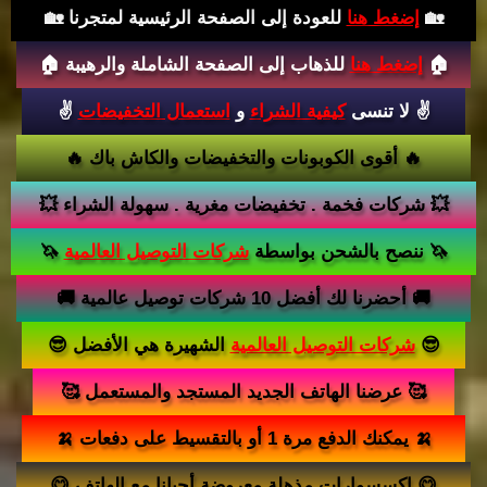
للعودة إلى الصفحة الرئيسية لمتجرنا 🏡
إضغط هنا
🏡
للذهاب إلى الصفحة الشاملة والرهيبة 🏠
إضغط هنا
🏠
✌️
✌️ لا تنسى
كيفية الشراء
و
استعمال التخفيضات
🔥 أقوى الكوبونات والتخفيضات والكاش باك 🔥
💥 شركات فخمة . تخفيضات مغرية . سهولة الشراء 💥
🦄
🦄 ننصح بالشحن بواسطة
شركات التوصيل العالمية
🚚 أحضرنا لك أفضل 10 شركات توصيل عالمية 🚚
الشهيرة هي الأفضل 😎
شركات التوصيل العالمية
😎
🥰️ عرضنا الهاتف الجديد المستجد والمستعمل 🥰️
🍌 يمكنك الدفع مرة 1 أو بالتقسيط على دفعات 🍌
😋 إكسسوارات مذهلة معروضة أحيانا مع الهاتف 😋