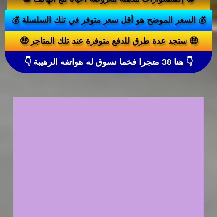
💰 السعر الموضح هو أقل سعر متوفر في تلك السلسلة 💰
🤑 ستجد عدة طرق للدفع متوفرة عند تلك المتاجر 🤑
👇 هنا 38 متجرا فخما نسوق له هواتفه الرهيبة 👇