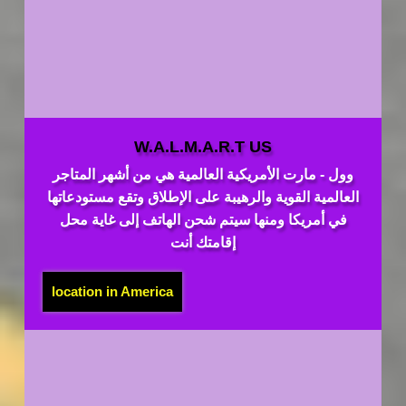
W.A.L.M.A.R.T US
وول - مارت الأمريكية العالمية هي من أشهر المتاجر
العالمية القوية والرهيبة على الإطلاق وتقع مستودعاتها
في أمريكا ومنها سيتم شحن الهاتف إلى غاية محل
إقامتك أنت
location in America