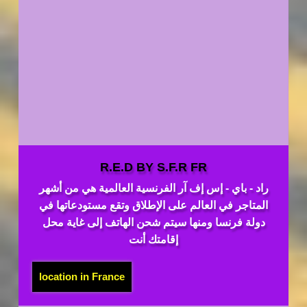
R.E.D BY S.F.R FR
راد - باي - إس إف آر الفرنسية العالمية هي من أشهر
المتاجر في العالم على الإطلاق وتقع مستودعاتها في
دولة فرنسا ومنها سيتم شحن الهاتف إلى غاية محل
إقامتك أنت
location in France