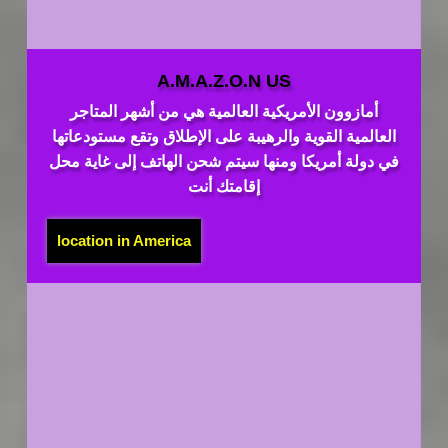
A.M.A.Z.O.N US
أمازوون الأمريكية العالمية هي من أشهر المتاجر
العالمية القوية والرهيبة على الإطلاق وتقع مستودعاتها
في دولة أمريكا ومنها سيتم شحن الهاتف إلى غاية محل
إقامتك أنت
location in America