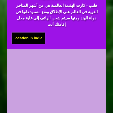
فليب - كارت الهندية العالمية هي من أشهر المتاجر
القوية في العالم على الإطلاق وتقع مستودعاتها في
دولة الهند ومنها سيتم شحن الهاتف إلى غاية محل
إقامتك أنت
location in India