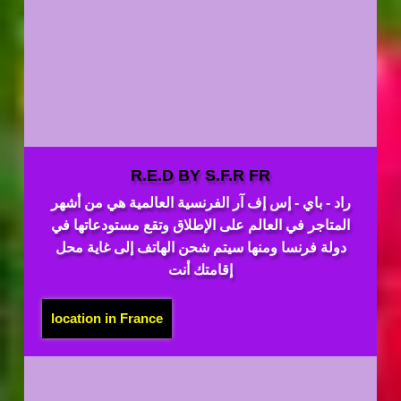
R.E.D BY S.F.R FR
راد - باي - إس إف آر الفرنسية العالمية هي من أشهر
المتاجر في العالم على الإطلاق وتقع مستودعاتها في
دولة فرنسا ومنها سيتم شحن الهاتف إلى غاية محل
إقامتك أنت
location in France