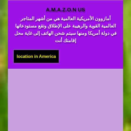
A.M.A.Z.O.N US
أمازوون الأمريكية العالمية هي من أشهر المتاجر
العالمية القوية والرهيبة على الإطلاق وتقع مستودعاتها
في دولة أمريكا ومنها سيتم شحن الهاتف إلى غاية محل
إقامتك أنت
location in America