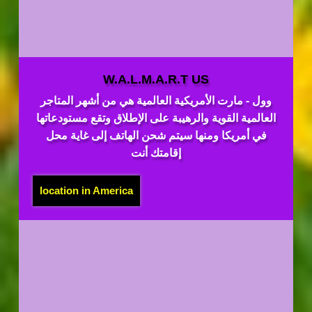
W.A.L.M.A.R.T US
وول - مارت الأمريكية العالمية هي من أشهر المتاجر
العالمية القوية والرهيبة على الإطلاق وتقع مستودعاتها
في أمريكا ومنها سيتم شحن الهاتف إلى غاية محل
إقامتك أنت
location in America