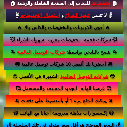
للذهاب إلى الصفحة الشاملة والرهيبة 🏠
إضغط هنا
🏠
✌️
✌️ لا تنسى
كيفية الشراء
و
استعمال التخفيضات
🔥 أقوى الكوبونات والتخفيضات والكاش باك 🔥
💥 شركات فخمة . تخفيضات مغرية . سهولة الشراء 💥
🦄
🦄 ننصح بالشحن بواسطة
شركات التوصيل العالمية
🚚 أحضرنا لك أفضل 10 شركات توصيل عالمية 🚚
الشهيرة هي الأفضل 😎
شركات التوصيل العالمية
😎
🥰️ عرضنا الهاتف الجديد المستجد والمستعمل 🥰️
🍌 يمكنك الدفع مرة 1 أو بالتقسيط على دفعات 🍌
😋 إكسسوارات مذهلة معروضة أحيانا مع الهاتف 😋
💰 السعر الموضح هو أقل سعر متوفر في تلك السلسلة 💰