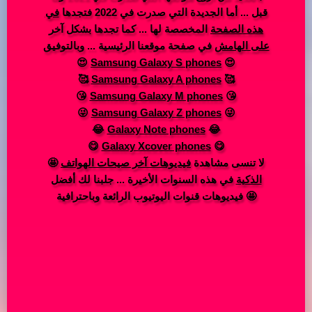
قبل ... أما الجديدة التي صدرت في 2022 فتجدها
في
هذه الصفحة
المخصصة لها ... كما تجدها بشكل آخر
على الهامش
في صفحة موقعنا الرئيسية ... وبالتوفيق
😍
Samsung Galaxy S phones
😍
🥰️
Samsung Galaxy A phones
🥰️
😘
Samsung Galaxy M phones
😘
😜
Samsung Galaxy Z phones
😜
😂
Galaxy Note phones
😂
😋
Galaxy Xcover phones
😋
🤩 لا تنسى مشاهدة
فيديوهات آخر صيحات الهواتف
الذكية
في هذه السنوات الأخيرة ... جلبنا لك أفضل
فيديوهات قنوات اليوتيوب الرائعة وباحترافية 🤩