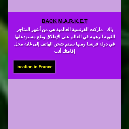
BACK M.A.R.K.E.T
باك - ماركت الفرنسية العالمية هي من أشهر المتاجر
القوية الرهيبة في العالم على الإطلاق وتقع مستودعاتها
في دولة فرنسا ومنها سيتم شحن الهاتف إلى غاية محل
إقامتك أنت
location in France