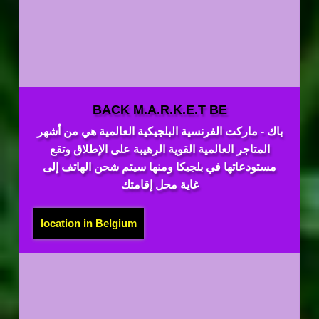
BACK M.A.R.K.E.T BE
باك - ماركت الفرنسية البلجيكية العالمية هي من أشهر
المتاجر العالمية القوية الرهيبة على الإطلاق وتقع
مستودعاتها في بلجيكا ومنها سيتم شحن الهاتف إلى
غاية محل إقامتك
location in Belgium