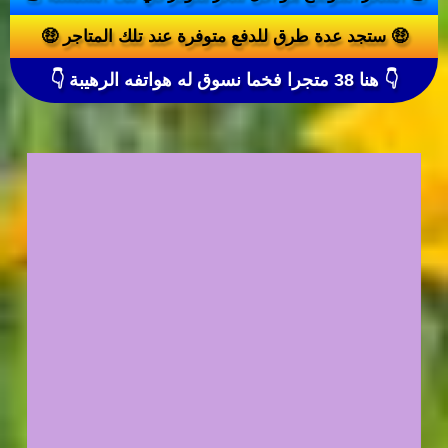
🤑 ستجد عدة طرق للدفع متوفرة عند تلك المتاجر 🤑
👇 هنا 38 متجرا فخما نسوق له هواتفه الرهيبة 👇